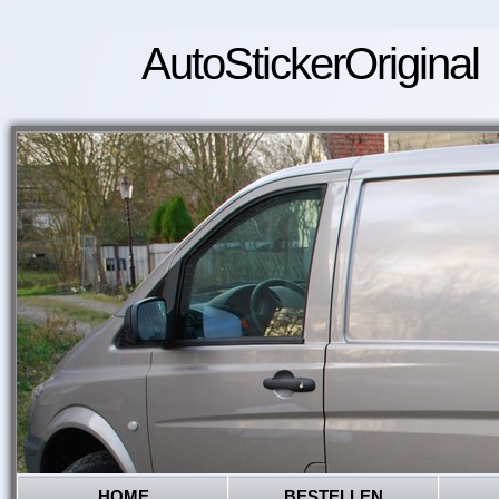
AutoStickerOriginal
HOME
BESTELLEN