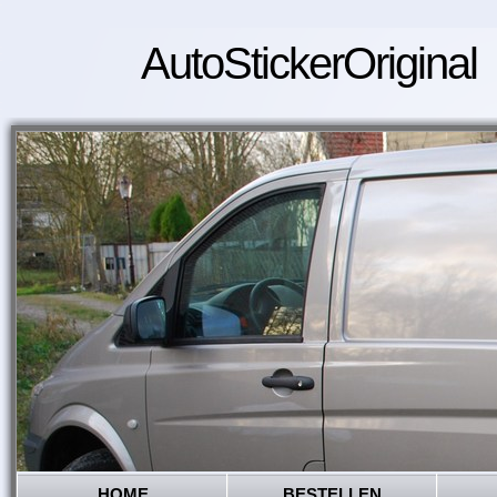
AutoStickerOriginal
HOME
BESTELLEN