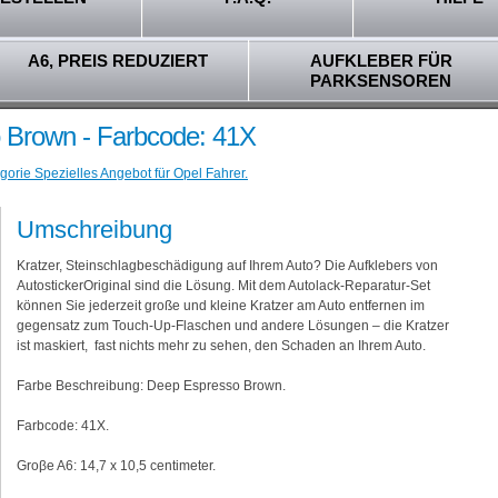
A6, PREIS REDUZIERT
AUFKLEBER FÜR
PARKSENSOREN
 Brown - Farbcode: 41X
gorie Spezielles Angebot für Opel Fahrer.
Umschreibung
Kratzer, Steinschlagbeschädigung auf Ihrem Auto? Die Aufklebers von
AutostickerOriginal sind die Lösung. Mit dem Autolack-Reparatur-Set
können Sie jederzeit große und kleine Kratzer am Auto entfernen im
gegensatz zum Touch-Up-Flaschen und andere Lösungen – die Kratzer
ist maskiert, fast nichts mehr zu sehen, den Schaden an Ihrem Auto.
Farbe Beschreibung: Deep Espresso Brown.
Farbcode: 41X.
Groβe A6: 14,7 x 10,5 centimeter.