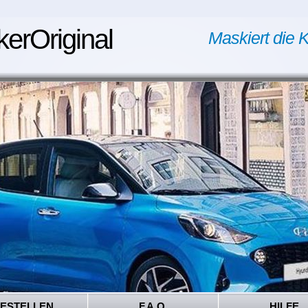
kerOriginal
Maskiert die K
ESTELLEN
F.A.Q.
HILFE