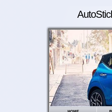
AutoStic
HOME
B