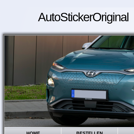
AutoStickerOriginal
HOME
BESTELLEN