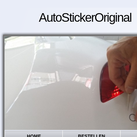
AutoStickerOriginal
HOME
BESTELLEN