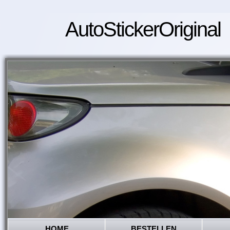
AutoStickerOriginal
HOME
BESTELLEN