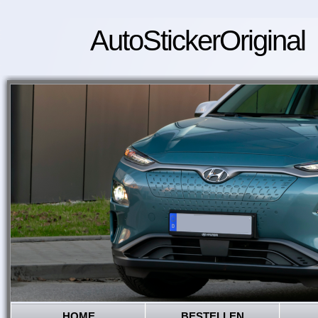
AutoStickerOriginal
HOME
BESTELLEN