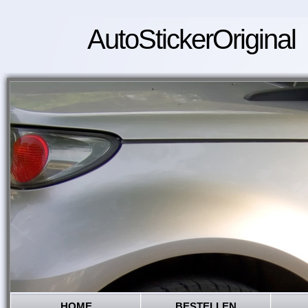
AutoStickerOriginal
HOME
BESTELLEN