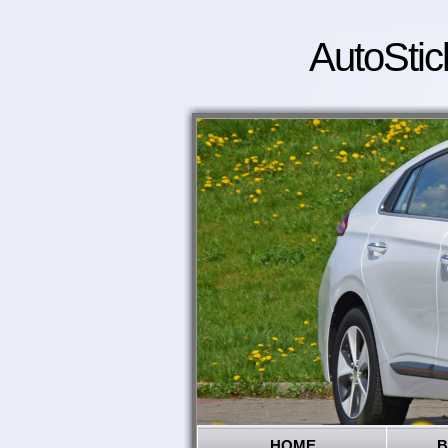
AutoStic
HOME
B