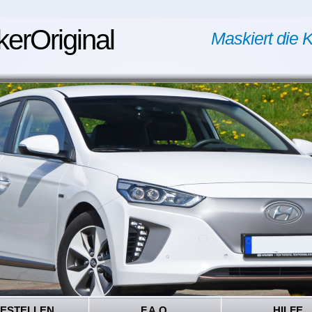
kerOriginal
Maskiert die K
ESTELLEN
F.A.Q.
HILFE