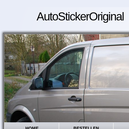
AutoStickerOriginal
HOME
BESTELLEN