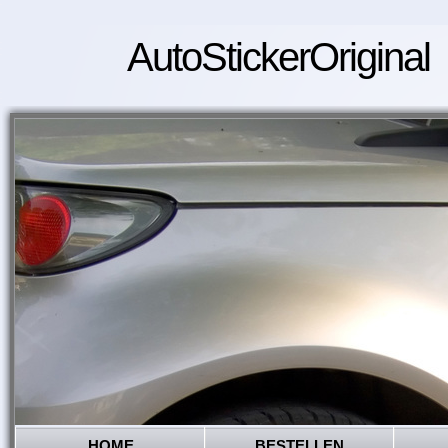
AutoStickerOriginal
HOME
BESTELLEN