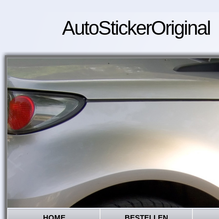
AutoStickerOriginal
HOME
BESTELLEN