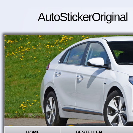
AutoStickerOriginal
HOME
BESTELLEN