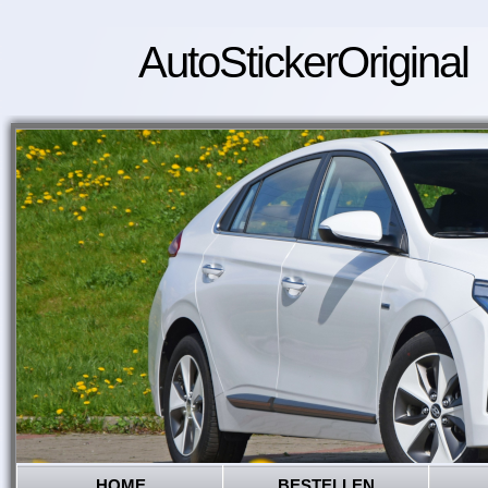
AutoStickerOriginal
HOME
BESTELLEN