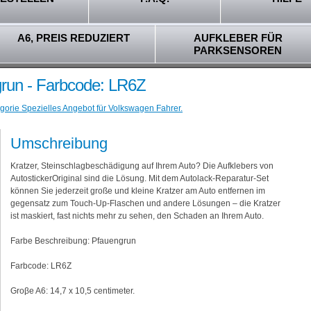
A6, PREIS REDUZIERT
AUFKLEBER FÜR
PARKSENSOREN
run - Farbcode: LR6Z
gorie Spezielles Angebot für Volkswagen Fahrer.
Umschreibung
Kratzer, Steinschlagbeschädigung auf Ihrem Auto? Die Aufklebers von
AutostickerOriginal sind die Lösung. Mit dem Autolack-Reparatur-Set
können Sie jederzeit große und kleine Kratzer am Auto entfernen im
gegensatz zum Touch-Up-Flaschen und andere Lösungen – die Kratzer
ist maskiert, fast nichts mehr zu sehen, den Schaden an Ihrem Auto.
Farbe Beschreibung: Pfauengrun
Farbcode: LR6Z
Groβe A6: 14,7 x 10,5 centimeter.