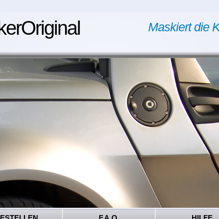
kerOriginal
Maskiert die K
ESTELLEN
F.A.Q.
HILFE