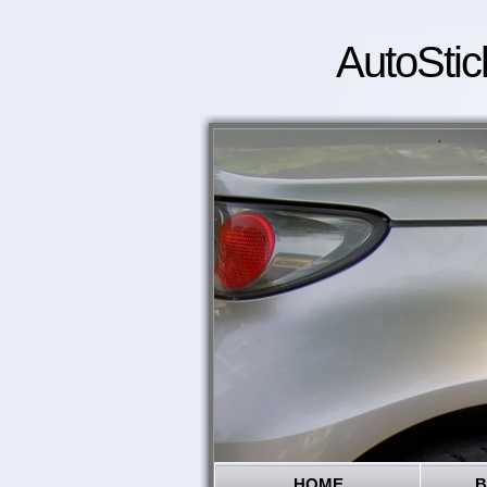
AutoStic
HOME
B