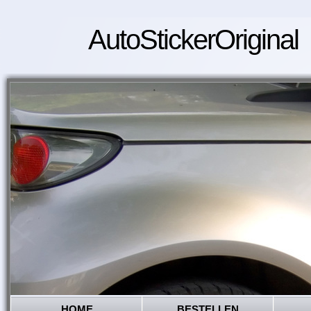
AutoStickerOriginal
HOME
BESTELLEN