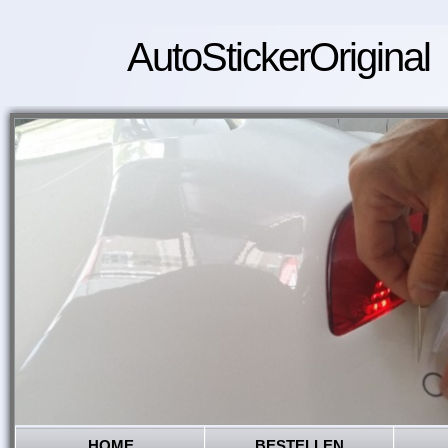
AutoStickerOriginal
HOME
BESTELLEN