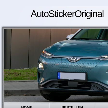
AutoStickerOriginal
HOME
BESTELLEN