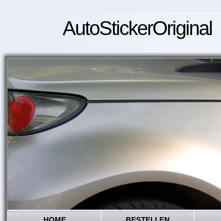
AutoStickerOriginal
HOME
BESTELLEN