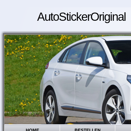
AutoStickerOriginal
HOME
BESTELLEN