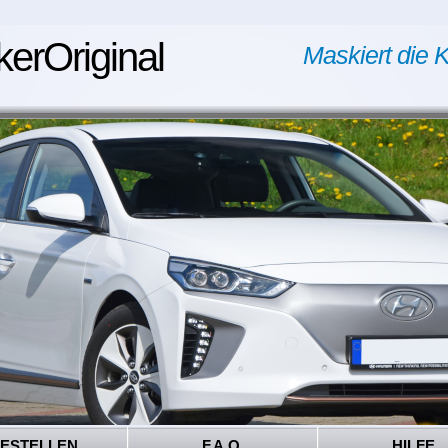
kerOriginal
Maskiert die K
ESTELLEN
F.A.Q.
HILFE