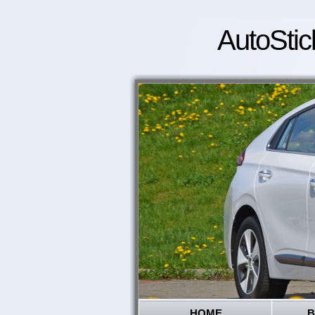
AutoStic
HOME
B