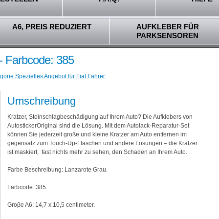
A6, PREIS REDUZIERT
AUFKLEBER FÜR
PARKSENSOREN
 - Farbcode: 385
orie Spezielles Angebot für Fiat Fahrer.
Umschreibung
Kratzer, Steinschlagbeschädigung auf Ihrem Auto? Die Aufklebers von
AutostickerOriginal sind die Lösung. Mit dem Autolack-Reparatur-Set
können Sie jederzeit große und kleine Kratzer am Auto entfernen im
gegensatz zum Touch-Up-Flaschen und andere Lösungen – die Kratzer
ist maskiert, fast nichts mehr zu sehen, den Schaden an Ihrem Auto.
Farbe Beschreibung: Lanzarote Grau.
Farbcode: 385.
Groβe A6: 14,7 x 10,5 centimeter.