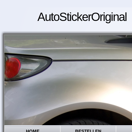
AutoStickerOriginal
HOME
BESTELLEN