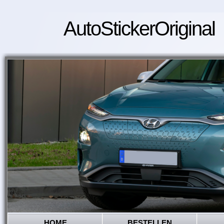
AutoStickerOriginal
HOME
BESTELLEN