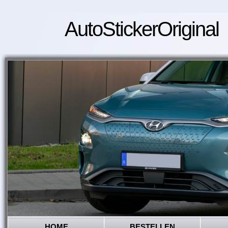
AutoStickerOriginal
HOME
BESTELLEN