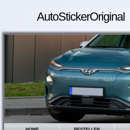
AutoStickerOriginal
HOME
BESTELLEN