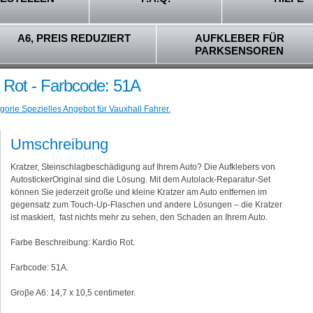
A6, PREIS REDUZIERT
AUFKLEBER FÜR
PARKSENSOREN
o Rot - Farbcode: 51A
gorie Spezielles Angebot für Vauxhall Fahrer.
Umschreibung
Kratzer, Steinschlagbeschädigung auf Ihrem Auto? Die Aufklebers von
AutostickerOriginal sind die Lösung. Mit dem Autolack-Reparatur-Set
können Sie jederzeit große und kleine Kratzer am Auto entfernen im
gegensatz zum Touch-Up-Flaschen und andere Lösungen – die Kratzer
ist maskiert, fast nichts mehr zu sehen, den Schaden an Ihrem Auto.
Farbe Beschreibung: Kardio Rot.
Farbcode: 51A.
Groβe A6: 14,7 x 10,5 centimeter.