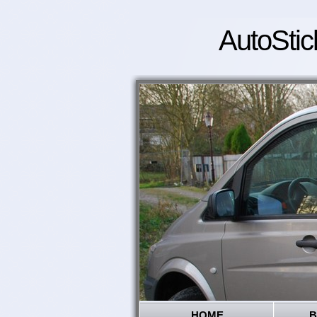
AutoStic
HOME
B