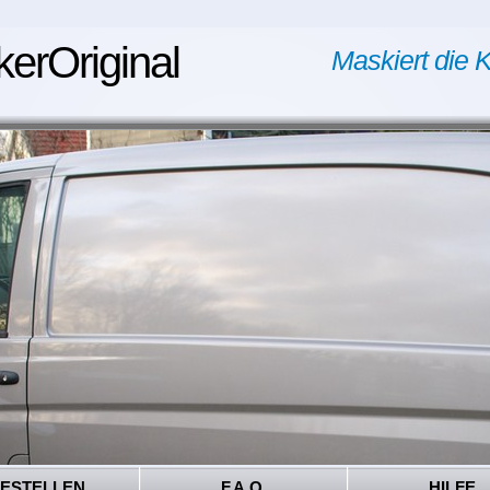
kerOriginal
Maskiert die K
ESTELLEN
F.A.Q.
HILFE