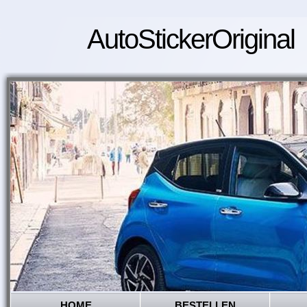
AutoStickerOriginal
HOME
BESTELLEN