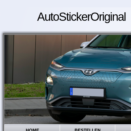
AutoStickerOriginal
HOME
BESTELLEN