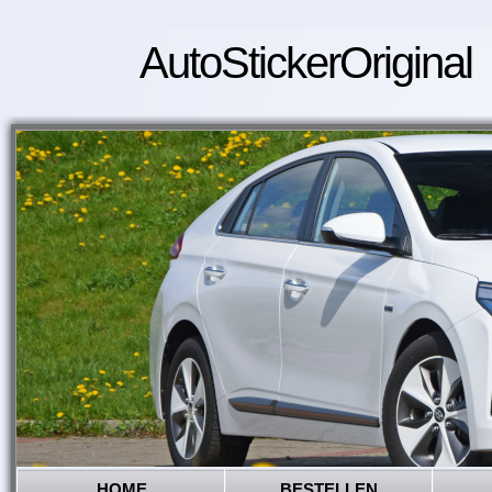
AutoStickerOriginal
HOME
BESTELLEN