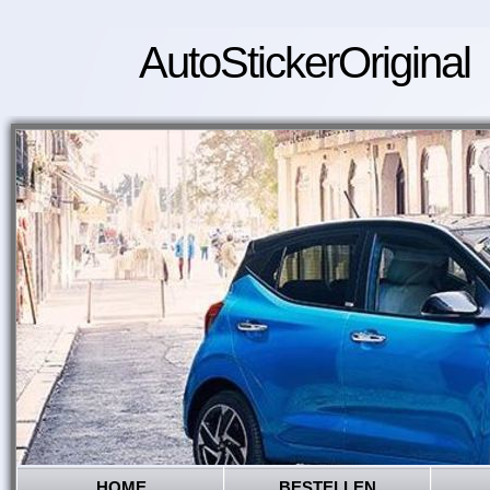
AutoStickerOriginal
HOME
BESTELLEN