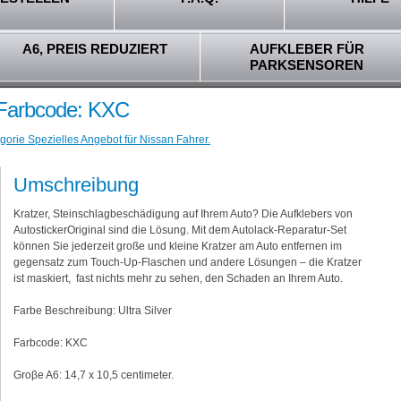
A6, PREIS REDUZIERT
AUFKLEBER FÜR
PARKSENSOREN
- Farbcode: KXC
gorie Spezielles Angebot für Nissan Fahrer.
Umschreibung
Kratzer, Steinschlagbeschädigung auf Ihrem Auto? Die Aufklebers von
AutostickerOriginal sind die Lösung. Mit dem Autolack-Reparatur-Set
können Sie jederzeit große und kleine Kratzer am Auto entfernen im
gegensatz zum Touch-Up-Flaschen und andere Lösungen – die Kratzer
ist maskiert, fast nichts mehr zu sehen, den Schaden an Ihrem Auto.
Farbe Beschreibung: Ultra Silver
Farbcode: KXC
Groβe A6: 14,7 x 10,5 centimeter.