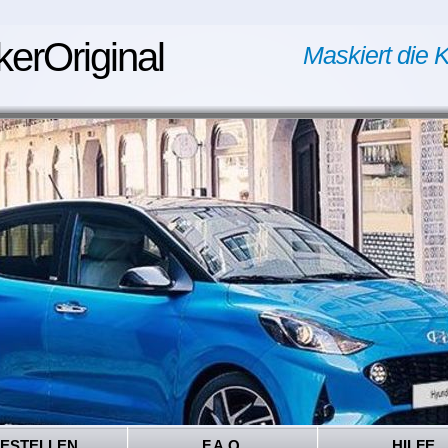
kerOriginal
Maskiert die K
ESTELLEN
F.A.Q.
HILFE