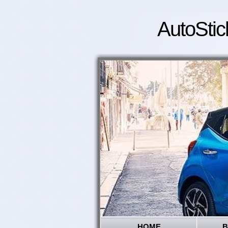
AutoStic
HOME
B