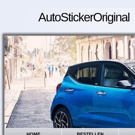
AutoStickerOriginal
HOME
BESTELLEN