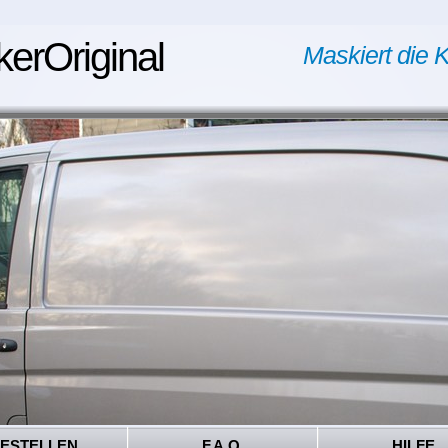
kerOriginal
Maskiert die K
ESTELLEN
F.A.Q.
HILFE