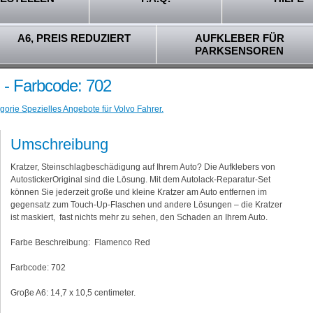
A6, PREIS REDUZIERT
AUFKLEBER FÜR
PARKSENSOREN
 - Farbcode: 702
gorie Spezielles Angebote für Volvo Fahrer.
Umschreibung
Kratzer, Steinschlagbeschädigung auf Ihrem Auto? Die Aufklebers von
AutostickerOriginal sind die Lösung. Mit dem Autolack-Reparatur-Set
können Sie jederzeit große und kleine Kratzer am Auto entfernen im
gegensatz zum Touch-Up-Flaschen und andere Lösungen – die Kratzer
ist maskiert, fast nichts mehr zu sehen, den Schaden an Ihrem Auto.
Farbe Beschreibung: Flamenco Red
Farbcode: 702
Groβe A6: 14,7 x 10,5 centimeter.