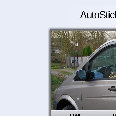
AutoStic
HOME
B