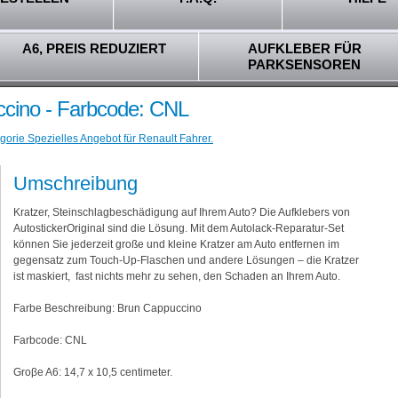
A6, PREIS REDUZIERT
AUFKLEBER FÜR
PARKSENSOREN
ccino - Farbcode: CNL
gorie Spezielles Angebot für Renault Fahrer.
Umschreibung
Kratzer, Steinschlagbeschädigung auf Ihrem Auto? Die Aufklebers von
AutostickerOriginal sind die Lösung. Mit dem Autolack-Reparatur-Set
können Sie jederzeit große und kleine Kratzer am Auto entfernen im
gegensatz zum Touch-Up-Flaschen und andere Lösungen – die Kratzer
ist maskiert, fast nichts mehr zu sehen, den Schaden an Ihrem Auto.
Farbe Beschreibung: Brun Cappuccino
Farbcode: CNL
Groβe A6: 14,7 x 10,5 centimeter.