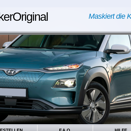
kerOriginal
Maskiert die K
ESTELLEN
F.A.Q.
HILFE