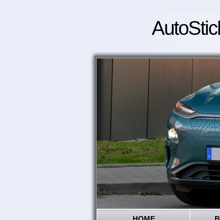
AutoStic
HOME
B