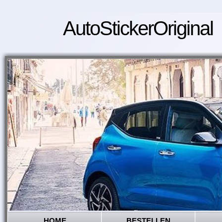
AutoStickerOriginal
HOME
BESTELLEN