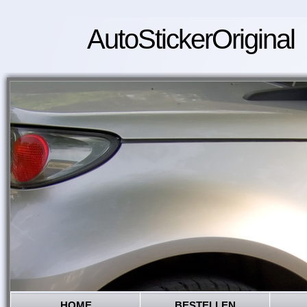
AutoStickerOriginal
HOME
BESTELLEN