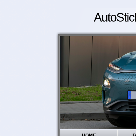
AutoStic
HOME
B