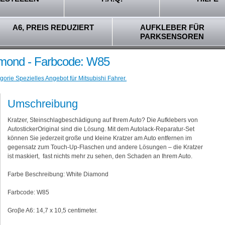
A6, PREIS REDUZIERT
AUFKLEBER FÜR
PARKSENSOREN
iamond - Farbcode: W85
orie Spezielles Angebot für Mitsubishi Fahrer.
Umschreibung
Kratzer, Steinschlagbeschädigung auf Ihrem Auto? Die Aufklebers von
AutostickerOriginal sind die Lösung. Mit dem Autolack-Reparatur-Set
können Sie jederzeit große und kleine Kratzer am Auto entfernen im
gegensatz zum Touch-Up-Flaschen und andere Lösungen – die Kratzer
ist maskiert, fast nichts mehr zu sehen, den Schaden an Ihrem Auto.
Farbe Beschreibung: White Diamond
Farbcode: W85
Groβe A6: 14,7 x 10,5 centimeter.