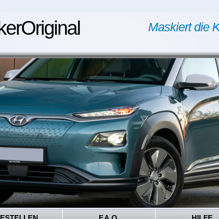
kerOriginal
Maskiert die K
ESTELLEN
F.A.Q.
HILFE