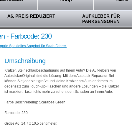
A6, PREIS REDUZIERT
AUFKLEBER FÜR
PARKSENSOREN
n - Farbcode: 230
gorie Spezielles Angebot für Saab Fahrer.
Umschreibung
Kratzer, Steinschlagbeschädigung auf Ihrem Auto? Die Aufklebers von
AutostickerOriginal sind die Lösung. Mit dem Autolack-Reparatur-Set
können Sie jederzeit große und kleine Kratzer am Auto entfernen im
gegensatz zum Touch-Up-Flaschen und andere Lösungen – die Kratzer
ist maskiert, fast nichts mehr zu sehen, den Schaden an Ihrem Auto.
Farbe Beschreibung: Scarabee Green.
Farbcode: 230.
Groβe A6: 14,7 x 10,5 centimeter.