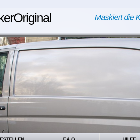
kerOriginal
Maskiert die K
ESTELLEN
F.A.Q.
HILFE