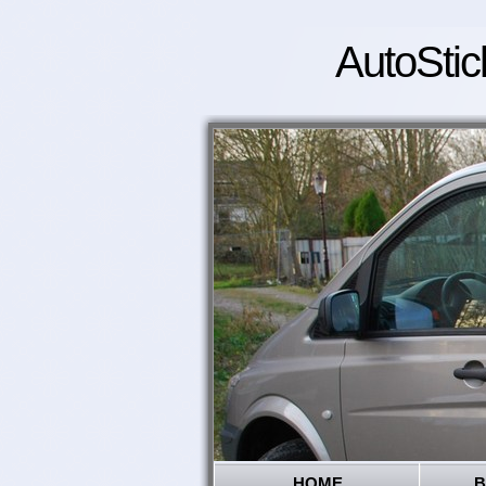
AutoStic
HOME
B