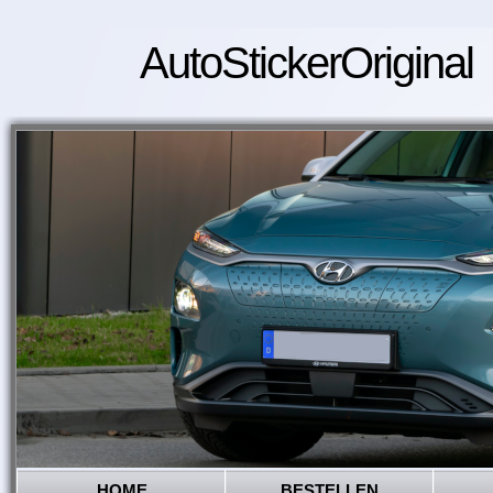
AutoStickerOriginal
HOME
BESTELLEN