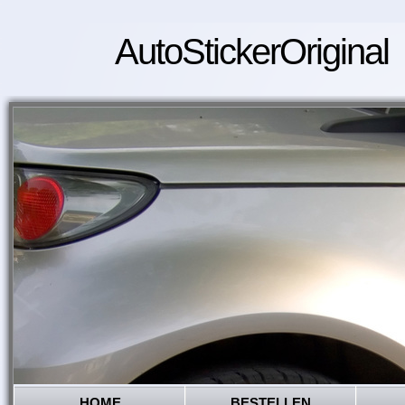
AutoStickerOriginal
HOME
BESTELLEN