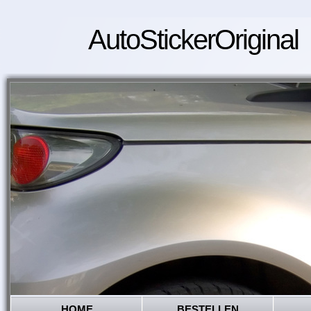
AutoStickerOriginal
HOME
BESTELLEN