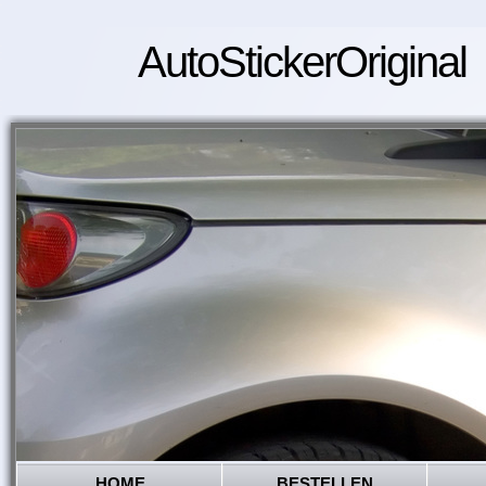
AutoStickerOriginal
HOME
BESTELLEN