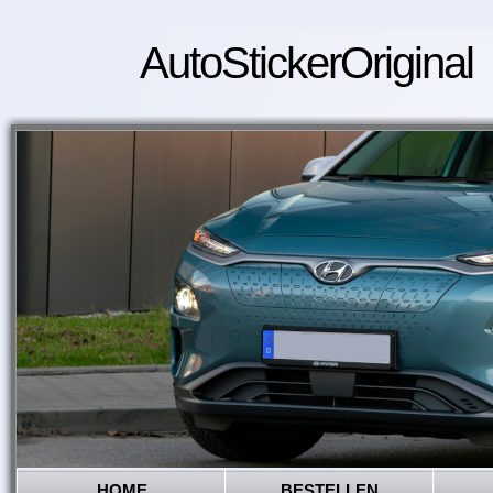
AutoStickerOriginal
HOME
BESTELLEN