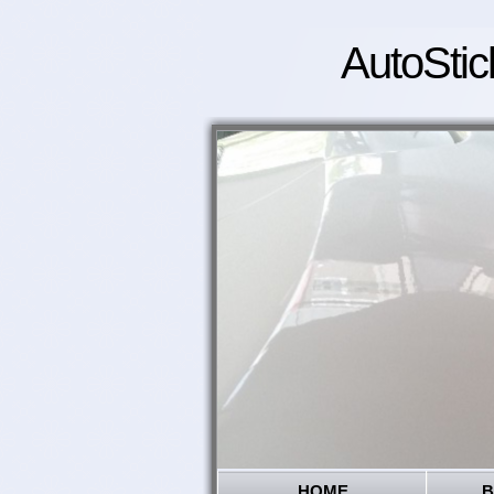
AutoStic
HOME
B