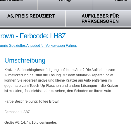
A6, PREIS REDUZIERT
AUFKLEBER FÜR
PARKSENSOREN
Brown - Farbcode: LH8Z
gorie Spezielles Angebot für Volkswagen Fahrer.
Umschreibung
Kratzer, Steinschlagbeschädigung auf Ihrem Auto? Die Aufklebers von
AutostickerOriginal sind die Lösung. Mit dem Autolack-Reparatur-Set
können Sie jederzeit große und kleine Kratzer am Auto entfernen im
gegensatz zum Touch-Up-Flaschen und andere Lösungen – die Kratzer
ist maskiert, fast nichts mehr zu sehen, den Schaden an Ihrem Auto.
Farbe Beschreibung: Toffee Brown.
Farbcode: LA8Z.
Groβe A6: 14,7 x 10,5 centimeter.