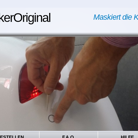
kerOriginal
Maskiert die K
ESTELLEN
F.A.Q.
HILFE