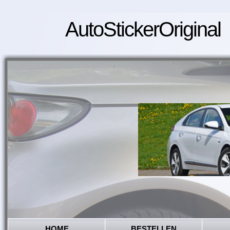
AutoStickerOriginal
HOME
BESTELLEN