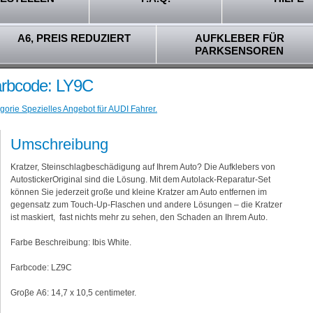
A6, PREIS REDUZIERT
AUFKLEBER FÜR
PARKSENSOREN
Farbcode: LY9C
gorie Spezielles Angebot für AUDI Fahrer.
Umschreibung
Kratzer, Steinschlagbeschädigung auf Ihrem Auto? Die Aufklebers von
AutostickerOriginal sind die Lösung. Mit dem Autolack-Reparatur-Set
können Sie jederzeit große und kleine Kratzer am Auto entfernen im
gegensatz zum Touch-Up-Flaschen und andere Lösungen – die Kratzer
ist maskiert, fast nichts mehr zu sehen, den Schaden an Ihrem Auto.
Farbe Beschreibung: Ibis White.
Farbcode: LZ9C
Groβe A6: 14,7 x 10,5 centimeter.