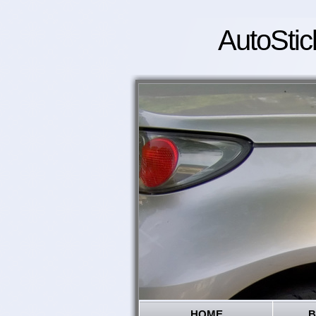
AutoStic
HOME
B