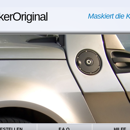
kerOriginal
Maskiert die K
ESTELLEN
F.A.Q.
HILFE