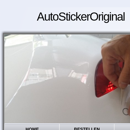
AutoStickerOriginal
HOME
BESTELLEN