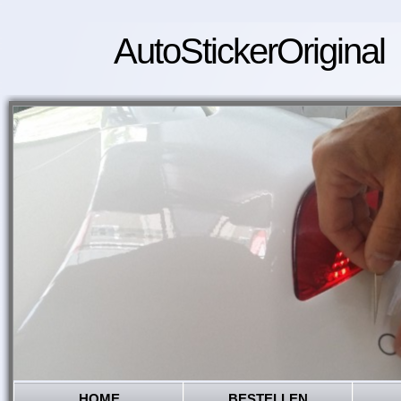
AutoStickerOriginal
HOME
BESTELLEN