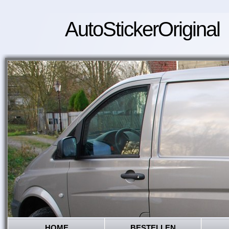
AutoStickerOriginal
HOME
BESTELLEN