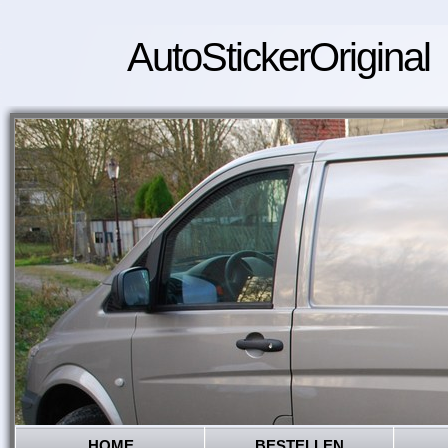
AutoStickerOriginal
HOME
BESTELLEN